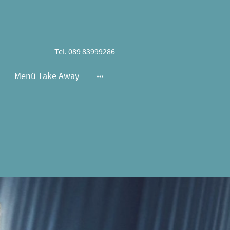
Tel. 089 83999286
Menü Take Away